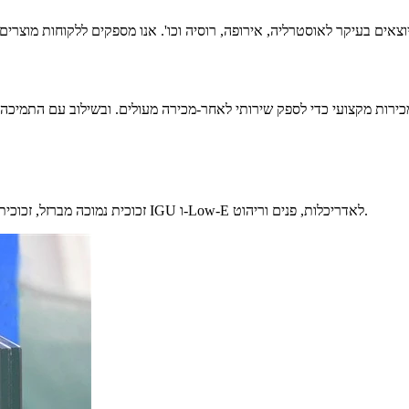
 בעיקר לאוסטרליה, אירופה, רוסיה וכו'. אנו מספקים ללקוחות מוצרים- באיכות גבוהה וזוכים באמון
כולל Float Glass, זכוכית נמוכה מברזל, זכוכית כהה, זכוכית מעוצבת, זכוכית מחוסמת ולמינציה, זכוכית IGU ו-Low-E לאדריכלות, פנים וריהוט.