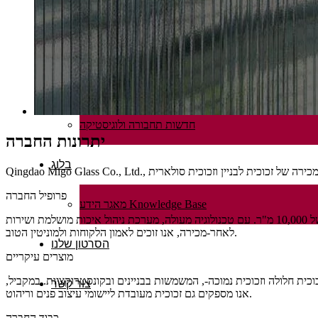
חדשות בתעשייה
הודעה של החברה
Migo המוצר החדש מבוא
חדשות תחבורה ולוגיסטיקה
יתרונות החברה
בלוג
פרופיל החברה
מאגר הידע Knowledge Base
החברה שלנו היא יצרנית מקצועית של זכוכית ומראות עם היסטוריה של יותר מ-20 שנה. היצרן משתרע על שטח של יותר מ-20,000 מ"ר עם סדנה של 10,000 מ"ר. עם טכנולוגיה מעולה, מערכת ניהול איכות מושלמת ושירות
לאחר-מכירה, אנו זוכים לאמון הלקוחות ולמוניטין הטוב.
הסרטון שלנו
מוצרים עיקריים
וכית חלולה וזכוכית נמוכה-, המשמשות בבניינים ובקונסטרוקציות. במקביל,
צור קשר
אנו מספקים גם זכוכית מעובדת ליישומי עיצוב פנים וריהוט.
כבוד החברה