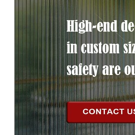
נמוך-E Glass
זכוכית קווית
זכוכית למסגור תמונות
זכוכית הוקי
זכוכית תריס
זכוכית מיוחדת
חֲדָשׁוֹת
חדשות החברה